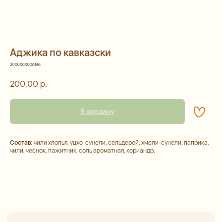
Аджика по кавказски
2000000008196
200,00
р.
Остались
В корзину
вопросы?
Состав:
чили хлопья, уцхо-сунели, сельдерей, хмели-сунели, паприка,
чили, чеснок, пажитник, соль ароматная, кориандр.
Каталог
Контакты
Подарочные наборы
+7 (993) 989-23-23
Орехи и смеси
info@happybagspb.ru
Сухофрукты и ягоды
Конфеты из Греции