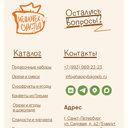
Орехи и ягоды
Адрес
в шоколаде
г. Санкт-Петербург,
Сладости и чурчхела
ул. Садовая, д. 42 (5 минут
пешком от метро «Садовая»,
Пастила и сладости
без сахара
«Сенная», «Спасская»)
Мед, сбитень, урбеч
Как пройти от метро?
Специи и пряности
Часы работы
Ароматические соли
и приправы
Ежедневно с 9:00 до 21:00
Чай и кофе
Информация
Бакалея
Травяной чай и травы
Оплата и доставка
Глинтвейн
О нас
Прочее
Сотрудничество
Отзывы
Политика
конфиденциальности
Частые вопросы
Публичная оферта
Разработка сайта:
ИП Боярская Анна Александровна
Полина Лесневская
ОГРНИП 319784700407587
ИНН 550117024295