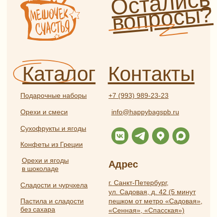
и приправы
Ежедневно с 9:00 до 21:00
Чай и кофе
Информация
Бакалея
Травяной чай и травы
Оплата и доставка
Глинтвейн
О нас
Прочее
Сотрудничество
Отзывы
Политика
конфиденциальности
Частые вопросы
Публичная оферта
Разработка
ИП Боярская Анна Александровна
сайта:
ОГРНИП 319784700407587
Полина
ИНН 550117024295
Лесневская