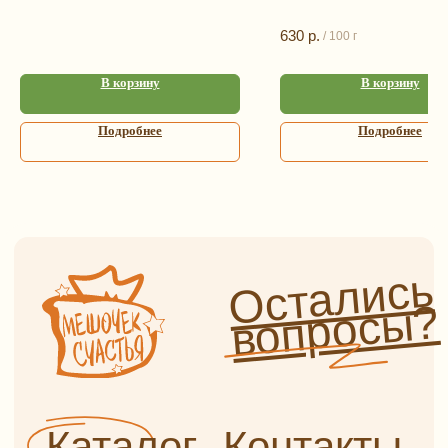
Сухофрукты и ягоды
630
р.
/
100 г
Конфеты из Греции
Орехи и ягоды
Адрес
в шоколаде
В корзину
В корзину
г. Санкт-Петербург,
Сладости и чурчхела
ул. Садовая, д. 42 (5 минут
пешком от метро «Садовая»,
Пастила и сладости
Подробнее
Подробнее
без сахара
«Сенная», «Спасская»)
Мед, сбитень, урбеч
Как пройти от метро?
Специи и пряности
Часы работы
Ароматические соли
и приправы
Ежедневно с 9:00 до 21:00
Чай и кофе
Информация
Бакалея
Травяной чай и травы
Оплата и доставка
Глинтвейн
О нас
Прочее
Сотрудничество
Отзывы
Политика
конфиденциальности
Частые вопросы
Публичная оферта