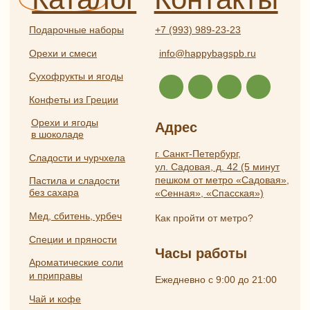
Разработка
ИП Боярская Анна Александровна
сайта:
ОГРНИП 319784700407587
Полина
ИНН 550117024295
Лесневская