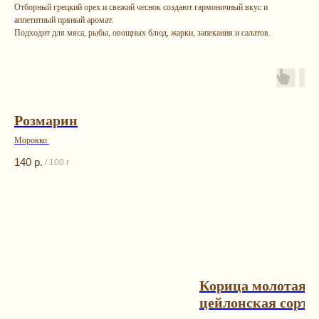
Отборный грецкий орех и свежий чеснок создают гармоничный вкус и
аппетитный пряный аромат.
Подходит для мяса, рыбы, овощных блюд, жарки, запекания и салатов.
Розмарин
Морокко
140
р.
/
100 г
Остались
вопрос
ы?
Каталог
Контакты
Корица молотая
Подарочные наборы
+7 (993) 989-23-23
цейлонская сорт 
Орехи и смеси
info@happybagspb.ru