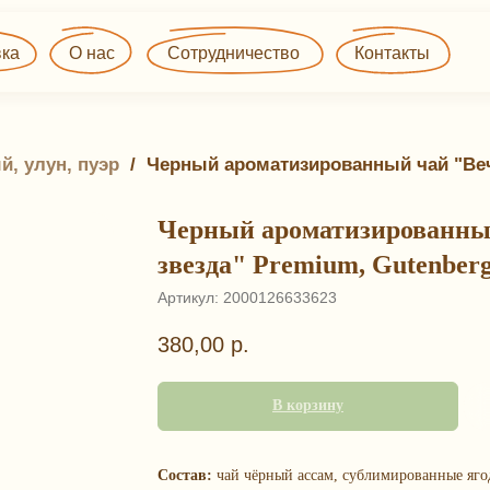
О нас
Сотрудничество
Контакты
й, улун, пуэр
 / 
Черный ароматизированный чай "Веч
Черный ароматизированны
звезда" Premium, Gutenber
Артикул:
2000126633623
380,00
р.
В корзину
Состав:
чай чёрный ассам, сублимированные яго