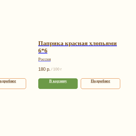
Паприка красная хлопьями
6*6
Россия
180
р.
/
100 г
одробнее
В корзину
Подробнее
я
Контакты