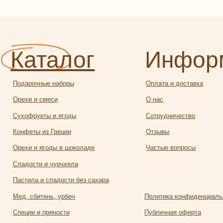
арочные наборы
Оплата и доставка
и и смеси
О нас
офрукты и ягоды
Сотрудничество
еты из Греции
Отзывы
и и ягоды в шоколаде
Частые вопросы
ости и чурчхела
ила и сладости без сахара
 сбитень, урбеч
Политика конфиденциальности
ии и пряности
Публичная оферта
атические соли и приправы
и кофе
Разработка
алея
сайта:
яной чай и травы
Полина
твейн
Лесневская
чее