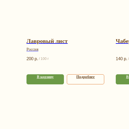
Лавровый лист
Чабе
Россия
200
р.
140
р.
/
100 г
/
В корзину
Подробнее
В
К