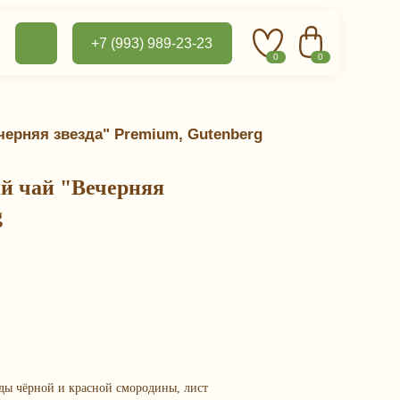
+7 (993) 989-23-23
0
0
ерняя звезда" Premium, Gutenberg
й чай "Вечерняя
g
ды чёрной и красной смородины, лист