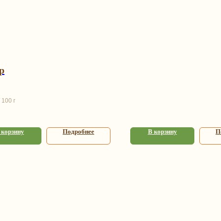
р
100 г
 корзину
Подробнее
В корзину
П
аталог
Информаци