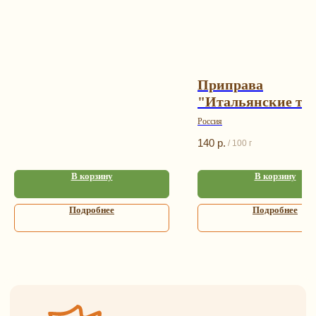
Каталог
Контакты
Подарочные наборы
+7 (993) 989-23-23
Орехи и смеси
info@happybagspb.ru
Приправа
Сухофрукты и ягоды
"Итальянские тр
Конфеты из Греции
Россия
Орехи и ягоды
Адрес
в шоколаде
140
р.
/
100 г
г. Санкт-Петербург,
Сладости и чурчхела
ул. Садовая, д. 42 (5 минут
пешком от метро «Садовая»,
Пастила и сладости
В корзину
В корзину
без сахара
«Сенная», «Спасская»)
Мед, сбитень, урбеч
Как пройти от метро?
Подробнее
Подробнее
Специи и пряности
Часы работы
Ароматические соли
и приправы
Ежедневно с 9:00 до 21:00
Чай и кофе
Информация
Бакалея
Травяной чай и травы
Оплата и доставка
Глинтвейн