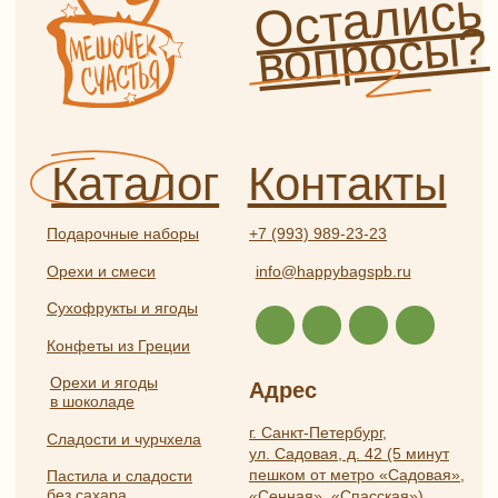
О нас
Прочее
Сотрудничество
Отзывы
Политика
конфиденциальности
Частые вопросы
Публичная оферта
Разработка
ИП Боярская Анна Александровна
сайта:
ОГРНИП 319784700407587
Полина
ИНН 550117024295
Лесневская