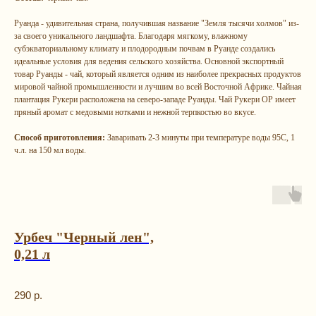
Руанда - удивительная страна, получившая название "Земля тысячи холмов" из-
за своего уникального ландшафта. Благодаря мягкому, влажному
субэкваториальному климату и плодородным почвам в Руанде создались
идеальные условия для ведения сельского хозяйства. Основной экспортный
товар Руанды - чай, который является одним из наиболее прекрасных продуктов
мировой чайной промышленности и лучшим во всей Восточной Африке. Чайная
плантация Рукери расположена на северо-западе Руанды. Чай Рукери ОР имеет
пряный аромат с медовыми нотками и нежной терпкостью во вкусе.
Способ приготовления:
Заваривать 2-3 минуты при температуре воды 95C, 1
ч.л. на 150 мл воды.
Урбеч "Черный лен",
0,21 л
Остались
вопрос
ы?
290
р.