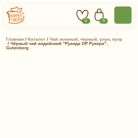
0
0
Главная
 / 
Каталог
 / 
Чай зеленый, черный, улун, пуэр
 / 
Чёрный чай индийский "Руанда ОР Рукери",
Gutenberg