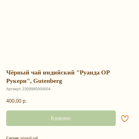
Чёрный чай индийский "Руанда ОР
Рукери", Gutenberg
Артикул:
2309985000004
400,00
р.
В корзину
Состав:
чёрный чай.