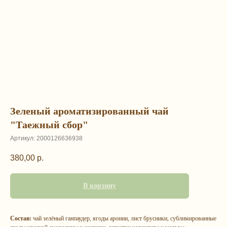
Зеленый ароматизированный чай
"Таежный сбор"
Артикул:
2000126636938
380,00
р.
В корзину
Состав:
чай зелёный ганпаудер, ягоды аронии, лист брусники, сублимированные