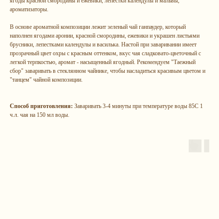
ягоды красной смородины и ежевики, лепестки календулы и мальвы,
ароматизаторы.
В основе ароматной композиции лежит зеленый чай ганпаудер, который
наполнен ягодами аронии, красной смородины, ежевики и украшен листьями
брусники, лепестками календулы и василька. Настой при заваривании имеет
прозрачный цвет охры с красным оттенком, вкус чая сладковато-цветочный с
легкой терпкостью, аромат - насыщенный ягодный. Рекомендуем "Таежный
сбор" заваривать в стеклянном чайнике, чтобы насладиться красивым цветом и
"танцем" чайной композиции.
Способ приготовления:
Заваривать 3-4 минуты при температуре воды 85С 1
ч.л. чая на 150 мл воды.
Остались
вопрос
ы?