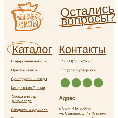
Глинтвейн
О нас
Прочее
Сотрудничество
Отзывы
Политика
конфиденциальности
Частые вопросы
Публичная оферта
Разработка
ИП Боярская Анна Александровна
сайта:
ОГРНИП 319784700407587
Полина
ИНН 550117024295
Лесневская