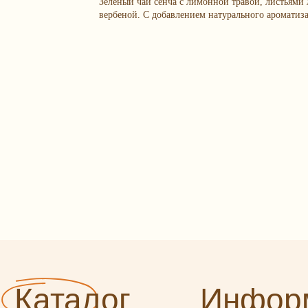
Зеленый чай сенча с лимонной травой, листьями
вербеной. С добавлением натурального ароматиз
аталог
Информаци
арочные наборы
Оплата и доставка
и и смеси
О нас
офрукты и ягоды
Сотрудничество