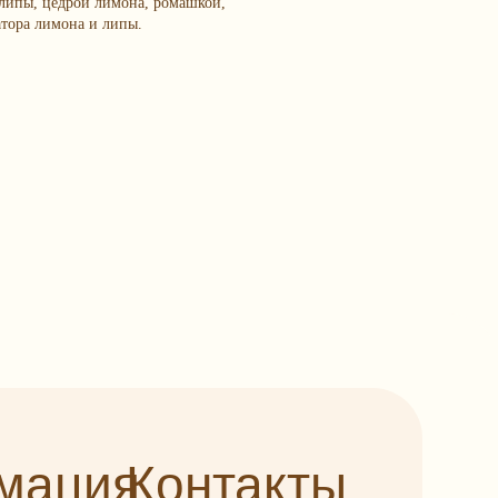
 липы, цедрой лимона, ромашкой,
атора лимона и липы.
я
Контакты
+7 (993) 989-23-23
info@happybagspb.ru