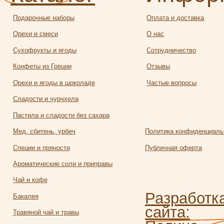
еты из Греции
Отзывы
и и ягоды в шоколаде
Частые вопросы
ости и чурчхела
ила и сладости без сахара
 сбитень, урбеч
Политика конфиденциальности
ии и пряности
Публичная оферта
атические соли и приправы
и кофе
Разработка
алея
сайта:
яной чай и травы
Полина
твейн
Лесневская
чее