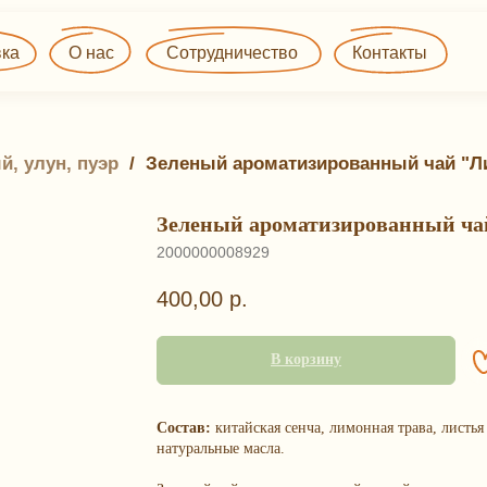
О нас
Сотрудничество
Контакты
й, улун, пуэр
 / 
Зеленый ароматизированный чай "
Зеленый ароматизированный ч
2000000008929
400,00
р.
В корзину
Состав:
китайская сенча, лимонная трава, листь
натуральные масла.