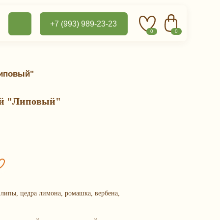
+7 (993) 989-23-23
0
0
Липовый"
ай "Липовый"
я липы, цедра лимона, ромашка, вербена,