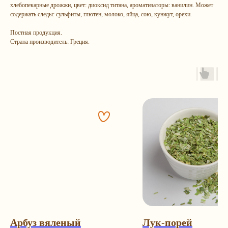
хлебопекарные дрожжи, цвет: диоксид титана, ароматизаторы: ванилин. Может
содержать следы: сульфиты, глютен, молоко, яйца, сою, кунжут, орехи.
Постная продукция.
Страна производитель: Греция.
Остались
вопрос
ы?
Каталог
Контакты
Арбуз вяленый
Лук-порей
Подарочные наборы
+7 (993) 989-23-23