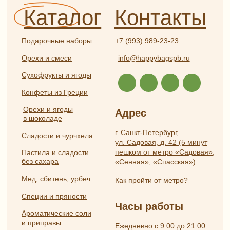
Публичная оферта
Разработка
ИП Боярская Анна Александровна
сайта:
ОГРНИП 319784700407587
Полина
ИНН 550117024295
Лесневская