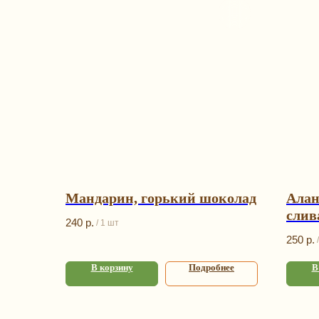
Мандарин, горький шоколад
Алан
слив
240
р.
/
1 шт
в кр
250
р.
/
чере
В корзину
Подробнее
В