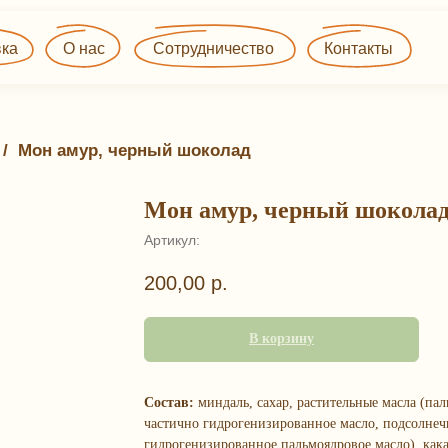
О нас
Сотрудничество
Контакты
 / 
Мон амур, черный шоколад
Мон амур, черный шокола
Артикул:
200,00
р.
В корзину
Состав:
миндаль, сахар, растительные масла (пал
частично гидрогенизированное масло, подсолнеч
гидрогенизированное пальмоядровое масло), кака