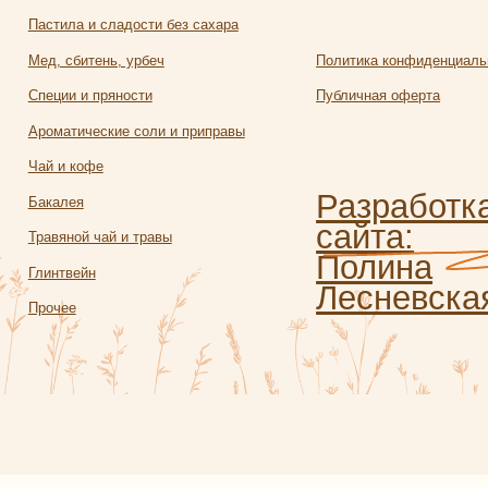
сайта:
яной чай и травы
Полина
твейн
Лесневская
чее