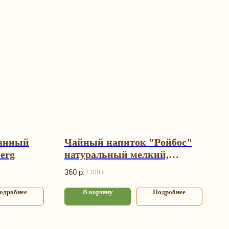
ванный
Чайный напиток "Ройбос"
erg
натуральный мелкий,
Gutenberg
360
р.
/
100 г
одробнее
В корзину
Подробнее