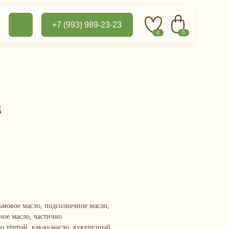
+7 (993) 989-23-23
0
0
д
ьмовое масло, подсолнечное масло,
ное масло, частично
о тёртый, какао-масло, кукурузный