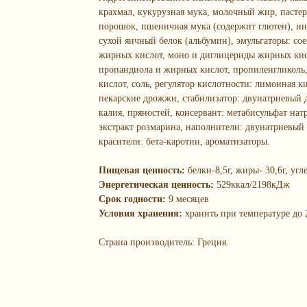
крахмал, кукурузная мука, молочный жир, пасте
порошок, пшеничная мука (содержит глютен), и
сухой яичный белок (альбумин), эмульгаторы: с
жирных кислот, моно и диглицериды жирных кис
пропандиола и жирных кислот, пропиленгликоль
кислот, соль, регулятор кислотности: лимонная ки
пекарские дрожжи, стабилизатор: двунатриевый д
калия, пряностей, консервант: метабисульфат натр
экстракт розмарина, наполнители: двунатриевый 
красители: бета-каротин, ароматизаторы.
Пищевая ценность:
белки-8,5г, жиры- 30,6г, угл
Энергетическая ценность:
529ккал/2198кДж
Срок годности:
9 месяцев
Условия хранения:
хранить при температуре до 
Страна производитель: Греция.