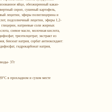
ризованное яйцо, обезжиренный какао-
нвертный сироп, сушеный картофель,
оевый лецитин, эфиры полиглицерина и
лот, подсолнечный лецитин, эфиры 1,2-
, глицерин, натриевые соли жирных
слота, соевое масло, молочная кислота,
ифосфат, триэтилцитрат, экстракт из
ия, бензоат натрия, сорбат антиоксидант:
дифосфат, гидрокарбонат натрия,
еводы- 37г
20°С в прохладном и сухом месте