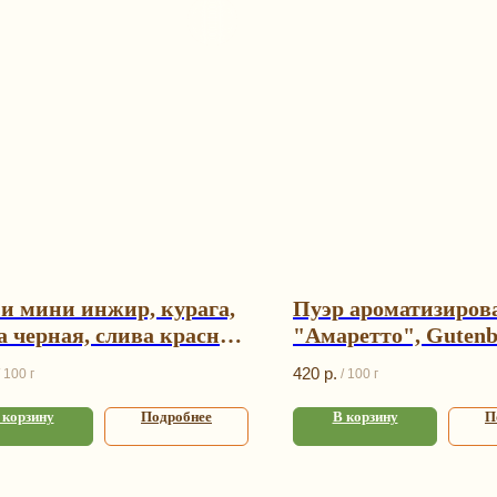
и мини инжир, курага,
Пуэр ароматизиро
а черная, слива красная,
"Амаретто", Gutenb
асной черешни, в белой
420
р.
100 г
/
100 г
шни и в вишне
 корзину
Подробнее
В корзину
П