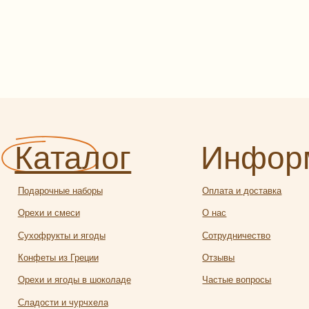
аталог
Информаци
арочные наборы
Оплата и доставка
и и смеси
О нас
офрукты и ягоды
Сотрудничество
еты из Греции
Отзывы
и и ягоды в шоколаде
Частые вопросы
ости и чурчхела
ила и сладости без сахара
 сбитень, урбеч
Политика конфиденциальности
ии и пряности
Публичная оферта
атические соли и приправы
и кофе
Разработка
алея