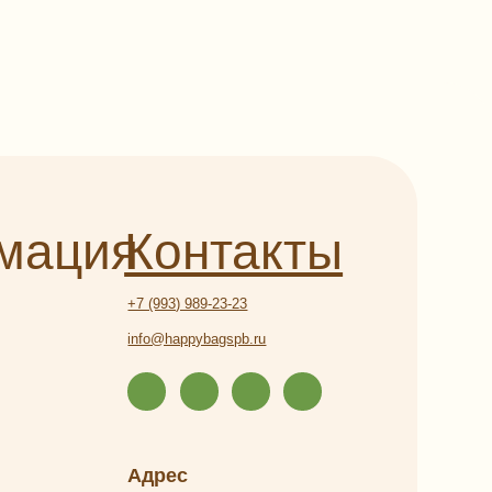
я
Контакты
+7 (993) 989-23-23
info@happybagspb.ru
Адрес
г. Санкт-Петербург, ул. Садовая,
д. 42 (5 минут пешком от метро
«Садовая», «Сенная», «Спасская»)
Как пройти от метро?
Часы работы
Ежедневно с 9:00 до 21:00