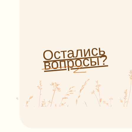
Трав
Глин
Про