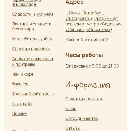
Разработка сайта:
ИП Боярская Анна Александровна
Полина Лесневская
ОГРНИП 319784700407587
ИНН 550117024295