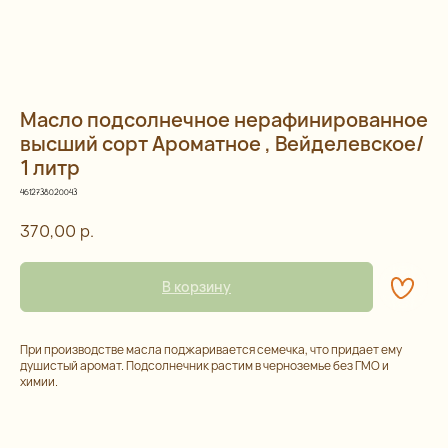
Масло подсолнечное нерафинированное
высший сорт Ароматное , Вейделевское/
1 литр
4612738020043
370,00
р.
Остались
В корзину
вопросы?
При производстве масла поджаривается семечка, что придает ему
душистый аромат. Подсолнечник растим в черноземье без ГМО и
Каталог
Контакты
химии.
Подарочные наборы
+7 (993) 989-23-23
Орехи и смеси
info@happybagspb.ru