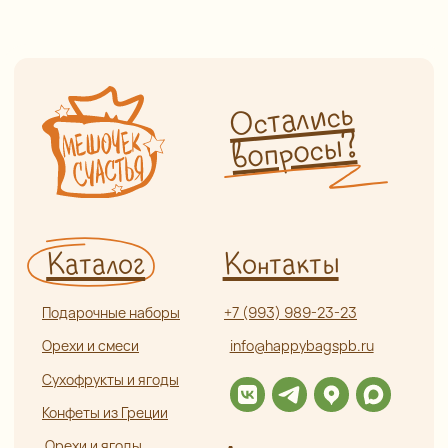
Сухофрукты и ягоды
Конфеты из Греции
Орехи и ягоды
Адрес
в шоколаде
г. Санкт-Петербург,
Сладости и чурчхела
ул. Садовая, д. 42 (5 минут
пешком от метро «Садовая»,
Пастила и сладости
без сахара
«Сенная», «Спасская»)
Мед, сбитень, урбеч
Как пройти от метро?
Специи и пряности
Часы работы
Ароматические соли
и приправы
Ежедневно с 9:00 до 21:00
Чай и кофе
Информация
Бакалея
Травяной чай и травы
Оплата и доставка
Глинтвейн
О нас
Прочее
Сотрудничество
Отзывы
Политика
конфиденциальности
Частые вопросы
Публичная оферта