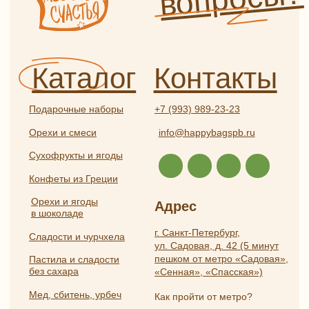
Отзывы
Политика
конфиденциальности
Частые вопросы
Публичная оферта
Разработка
ИП Боярская Анна Александровна
сайта:
ОГРНИП 319784700407587
Полина
ИНН 550117024295
Лесневская