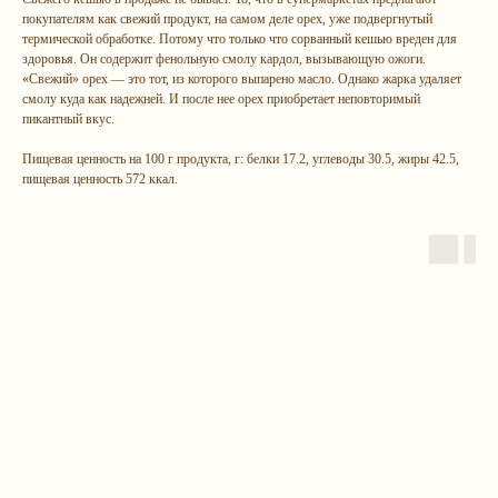
покупателям как свежий продукт, на самом деле орех, уже подвергнутый
термической обработке. Потому что только что сорванный кешью вреден для
здоровья. Он содержит фенольную смолу кардол, вызывающую ожоги.
«Свежий» орех — это тот, из которого выпарено масло. Однако жарка удаляет
смолу куда как надежней. И после нее орех приобретает неповторимый
пикантный вкус.
Пищевая ценность на 100 г продукта, г: белки 17.2, углеводы 30.5, жиры 42.5,
пищевая ценность 572 ккал.
Остались
вопрос
ы?