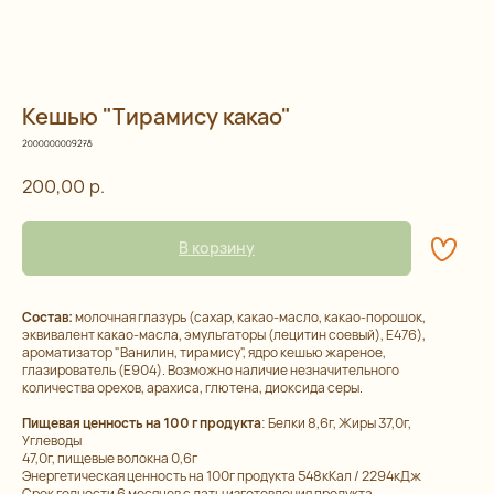
Кешью "Тирамису какао"
2000000009278
200,00
р.
В корзину
Состав:
молочная глазурь (сахар, какао-масло, какао-порошок,
эквивалент какао-масла, эмульгаторы (лецитин соевый), Е476),
Остались
ароматизатор "Ванилин, тирамису", ядро кешью жареное,
глазирователь (Е904). Возможно наличие незначительного
вопросы?
количества орехов, арахиса, глютена, диоксида серы.
Пищевая ценность на 100 г продукта
: Белки 8,6г, Жиры 37,0г,
Углеводы
47,0г, пищевые волокна 0,6г
Каталог
Контакты
Энергетическая ценность на 100г продукта 548кКал / 2294кДж
Срок годности 6 месяцев с даты изготовления продукта.