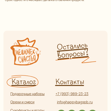
Подарочные наборы
+7 (993) 989-23-23
Орехи и смеси
info@happybagspb.ru
Сухофрукты и ягоды
Конфеты из Греции
Орехи и ягоды
Адрес
в шоколаде
г. Санкт-Петербург,
Сладости и чурчхела
ул. Садовая, д. 42 (5 минут
пешком от метро «Садовая»,
Пастила и сладости
без сахара
«Сенная», «Спасская»)
Мед, сбитень, урбеч
Как пройти от метро?
Специи и пряности
Часы работы
Ароматические соли
и приправы
Ежедневно с 9:00 до 21:00
Чай и кофе
Информация
Бакалея
Травяной чай и травы
Оплата и доставка
Глинтвейн
О нас
Прочее
Сотрудничество
Отзывы
Политика
конфиденциальности