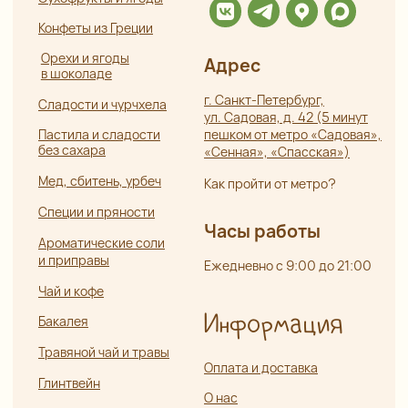
Частые вопросы
Публичная оферта
Разработка сайта:
ИП Боярская Анна Александровна
Полина Лесневская
ОГРНИП 319784700407587
ИНН 550117024295