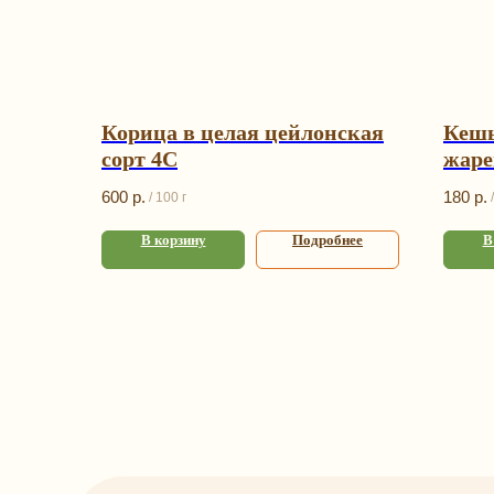
Корица в целая цейлонская
Кеш
сорт 4С
жаре
600
р.
180
р.
/
100 г
/
В корзину
Подробнее
В
К
Под
Орех