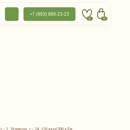
+7 (993) 989-23-23
0
0
г - 1, Углеводы, г - 24, 120 ккал/500 кДж