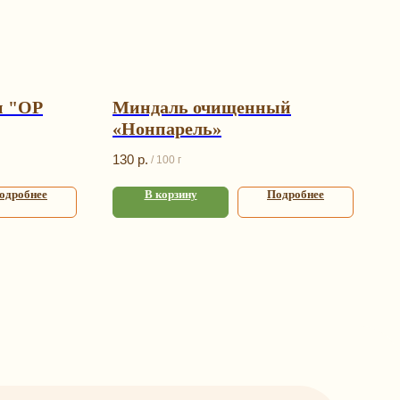
н "ОР
Миндаль очищенный
«Нонпарель»
130
р.
/
100 г
одробнее
В корзину
Подробнее
я
Контакты
+7 (993) 989-23-23
info@happybagspb.ru