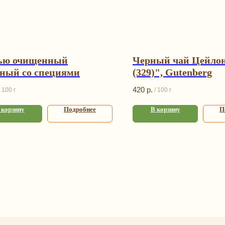
ью очищенный
Черный чай Цейло
ный со специями
(329)", Gutenberg
420
р.
100 г
/
100 г
 корзину
Подробнее
В корзину
П
аталог
Информаци
арочные наборы
Оплата и доставка
и и смеси
О нас