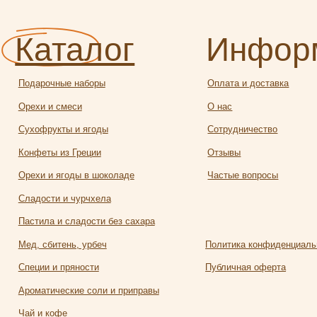
офрукты и ягоды
Сотрудничество
еты из Греции
Отзывы
и и ягоды в шоколаде
Частые вопросы
ости и чурчхела
ила и сладости без сахара
 сбитень, урбеч
Политика конфиденциальности
ии и пряности
Публичная оферта
атические соли и приправы
и кофе
Разработка
алея
сайта:
яной чай и травы
Полина
твейн
Лесневская
чее