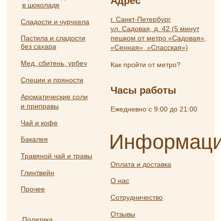
Разработка
ИП Боярская Анна Александровна
сайта:
ОГРНИП 319784700407587
Полина
ИНН 550117024295
Лесневская