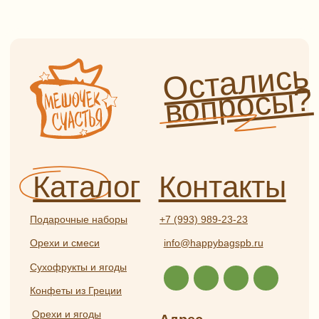
Сухофрукты и ягоды
Конфеты из Греции
Орехи и ягоды
Адрес
в шоколаде
г. Санкт-Петербург,
Сладости и чурчхела
ул. Садовая, д. 42 (5 минут
пешком от метро «Садовая»,
Пастила и сладости
без сахара
«Сенная», «Спасская»)
Мед, сбитень, урбеч
Как пройти от метро?
Специи и пряности
Часы работы
Ароматические соли
и приправы
Ежедневно с 9:00 до 21:00
Чай и кофе
Информация
Бакалея
Травяной чай и травы
Оплата и доставка
Глинтвейн
О нас
Прочее
Сотрудничество
Отзывы
Политика
конфиденциальности
Частые вопросы
Публичная оферта