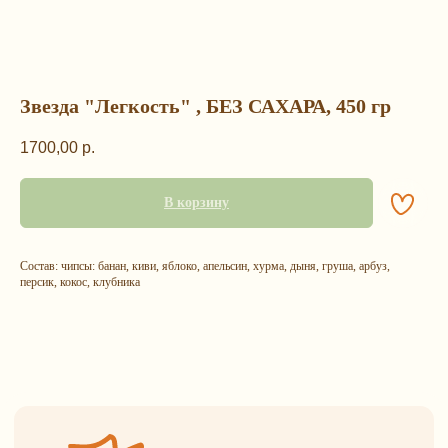
Звезда "Легкость" , БЕЗ САХАРА, 450 гр
1700,00
р.
Остались
вопрос
В корзину
ы?
Состав: чипсы: банан, киви, яблоко, апельсин, хурма, дыня, груша, арбуз,
персик, кокос, клубника
Каталог
Контакты
Подарочные наборы
+7 (993) 989-23-23
Орехи и смеси
info@happybagspb.ru
Сухофрукты и ягоды
Конфеты из Греции
Орехи и ягоды
Адрес