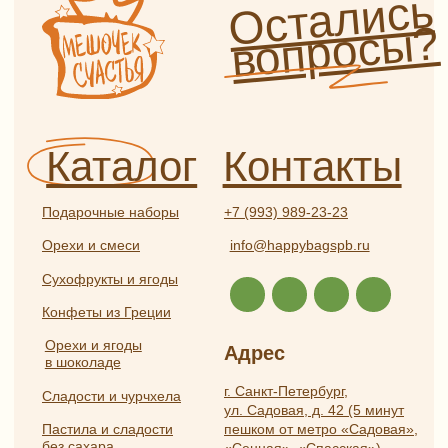
в шоколаде
г. Санкт-Петербург,
Сладости и чурчхела
ул. Садовая, д. 42 (5 минут
пешком от метро «Садовая»,
Пастила и сладости
без сахара
«Сенная», «Спасская»)
Мед, сбитень, урбеч
Как пройти от метро?
Специи и пряности
Часы работы
Ароматические соли
и приправы
Ежедневно с 9:00 до 21:00
Чай и кофе
Информация
Бакалея
Травяной чай и травы
Оплата и доставка
Глинтвейн
О нас
Прочее
Сотрудничество
Отзывы
Политика
конфиденциальности
Частые вопросы
Публичная оферта
Разработка
ИП Боярская Анна Александровна
сайта:
ОГРНИП 319784700407587
Полина
ИНН 550117024295
Лесневская