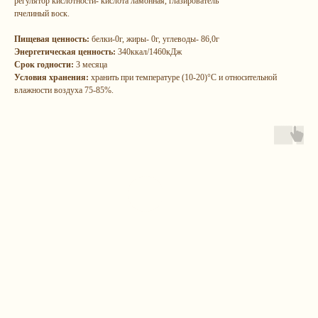
регулятор кислотности- кислота ламонная, глазирователь
пчелиный воск.
Пищевая ценность:
белки-0г, жиры- 0г, углеводы- 86,0г
Энергетическая ценность:
340ккал/1460кДж
Срок годности:
3 месяца
Условия хранения:
хранить при температуре (10-20)°С и относительной
влажности воздуха 75-85%.
Остались
вопрос
ы?
Каталог
Контакты