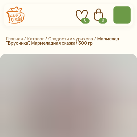
0
0
Главная
 / 
Каталог
 / 
Сладости и чурчхела
 / 
Мармелад
"Брусника", Мармеладная сказка/ 300 гр