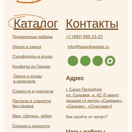
конфиденциальности
Частые вопросы
Публичная оферта
Разработка
ИП Боярская Анна Александровна
сайта:
ОГРНИП 319784700407587
Полина
ИНН 550117024295
Лесневская