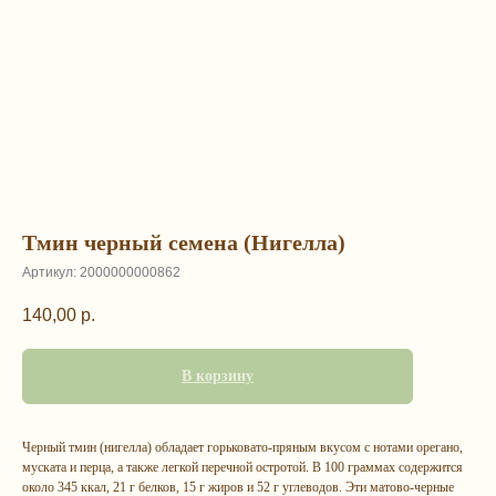
Тмин черный семена (Нигелла)
Артикул:
2000000000862
140,00
р.
В корзину
Черный тмин (нигелла) обладает горьковато-пряным вкусом с нотами орегано,
муската и перца, а также легкой перечной остротой. В 100 граммах содержится
около 345 ккал, 21 г белков, 15 г жиров и 52 г углеводов. Эти матово-черные