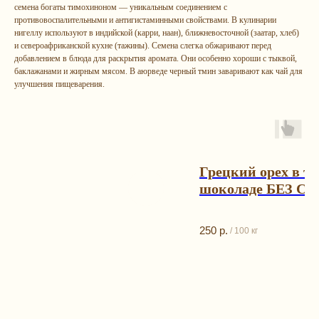
семена богаты тимохиноном — уникальным соединением с
противовоспалительными и антигистаминными свойствами. В кулинарии
нигеллу используют в индийской (карри, наан), ближневосточной (заатар, хлеб)
и североафриканской кухне (тажины). Семена слегка обжаривают перед
добавлением в блюда для раскрытия аромата. Они особенно хороши с тыквой,
баклажанами и жирным мясом. В аюрведе черный тмин заваривают как чай для
улучшения пищеварения.
Грецкий орех в т
шоколаде БЕЗ С
Остались
вопрос
250
р.
/
100 кг
ы?
Каталог
Контакты