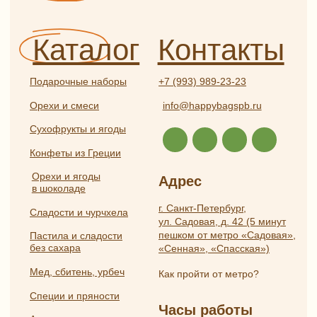
конфиденциальности
Частые вопросы
Публичная оферта
Разработка
ИП Боярская Анна Александровна
сайта:
ОГРНИП 319784700407587
Полина
ИНН 550117024295
Лесневская