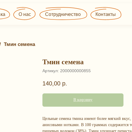
О нас
Сотрудничество
Контакты
/ 
Тмин семена
Тмин семена
Артикул:
2000000000855
140,00
р.
В корзину
Цельные семена тмина имеют более мягкий вкус,
анисовыми нотками. В 100 граммах содержится т
пищевых волокон (38%). Тмин улучшает периста