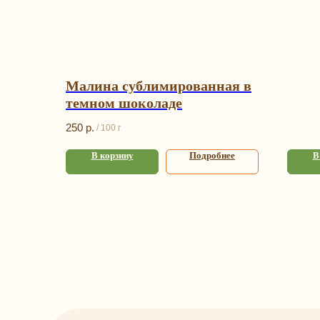
Малина сублимированная в
темном шоколаде
250
р.
/
100 г
В корзину
Подробнее
В
К
Под
Орех