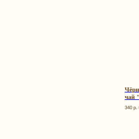
Чёрн
чай 
Gute
340
р.
/