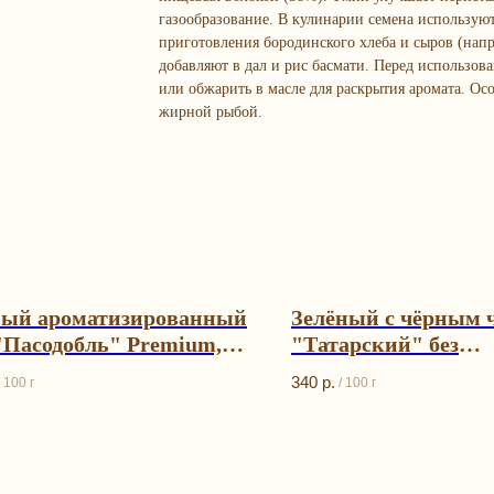
газообразование. В кулинарии семена используют
приготовления бородинского хлеба и сыров (напр
добавляют в дал и рис басмати. Перед использов
или обжарить в масле для раскрытия аромата. Ос
жирной рыбой.
ый ароматизированный
Зелёный с чёрным 
"Пасодобль" Premium,
"Татарский" без
nberg 06
ароматизаторов, Gu
340
р.
100 г
/
100 г