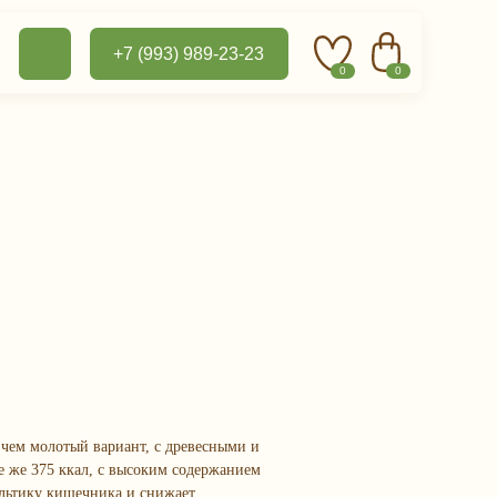
+7 (993) 989-23-23
0
0
 чем молотый вариант, с древесными и
е же 375 ккал, с высоким содержанием
льтику кишечника и снижает