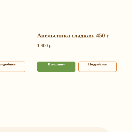
Апельсинка сладкая, 450 г
1 400
р.
одробнее
В корзину
Подробнее
я
Контакты
+7 (993) 989-23-23
info@happybagspb.ru