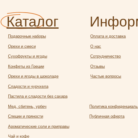
офрукты и ягоды
Сотрудничество
еты из Греции
Отзывы
и и ягоды в шоколаде
Частые вопросы
ости и чурчхела
ила и сладости без сахара
 сбитень, урбеч
Политика конфиденциальности
ии и пряности
Публичная оферта
атические соли и приправы
и кофе
Разработка
алея
сайта:
яной чай и травы
Полина
твейн
Лесневская
чее