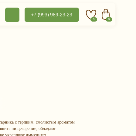
+7 (993) 989-23-23
0
0
арника с терпким, смолистым ароматом
учшить пищеварение, обладают
же укрепляют иммунитет.