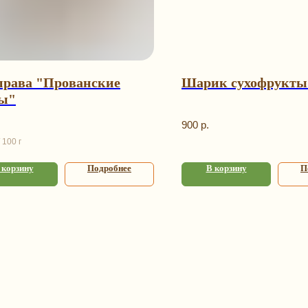
рава "Прованские
Шарик сухофрукты 
ы"
900
р.
100 г
 корзину
Подробнее
В корзину
П
аталог
Информаци
арочные наборы
Оплата и доставка