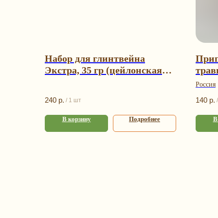
Набор для глинтвейна
Прип
Экстра, 35 гр (цейлонская
трав
корица)
Россия
240
р.
140
р.
/
1 шт
/
В корзину
Подробнее
В
К
Под