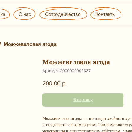
О нас
Сотрудничество
Контакты
/ 
Можжевеловая ягода
Можжевеловая ягода
Артикул:
2000000002637
200,00
р.
В корзину
Можжевеловые ягоды — это плоды хвойного куст
и сладковато-горьким вкусом. Они помогают ул
мочегонным и антисептическим действием, а так