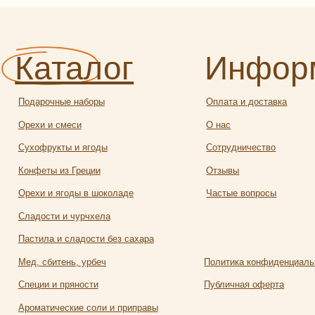
и и смеси
О нас
офрукты и ягоды
Сотрудничество
еты из Греции
Отзывы
и и ягоды в шоколаде
Частые вопросы
ости и чурчхела
ила и сладости без сахара
 сбитень, урбеч
Политика конфиденциальности
ии и пряности
Публичная оферта
атические соли и приправы
и кофе
Разработка
алея
сайта:
яной чай и травы
Полина
твейн
Лесневская
чее