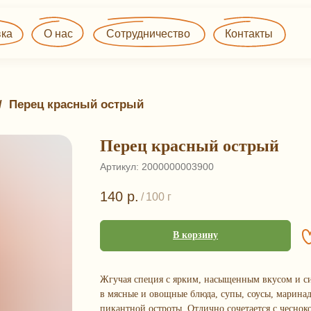
О нас
Сотрудничество
Контакты
/ 
Перец красный острый
Перец красный острый
Артикул:
2000000003900
140
р.
/
100 г
В корзину
Жгучая специя с ярким, насыщенным вкусом и с
в мясные и овощные блюда, супы, соусы, марина
пикантной остроты. Отлично сочетается с чеснок