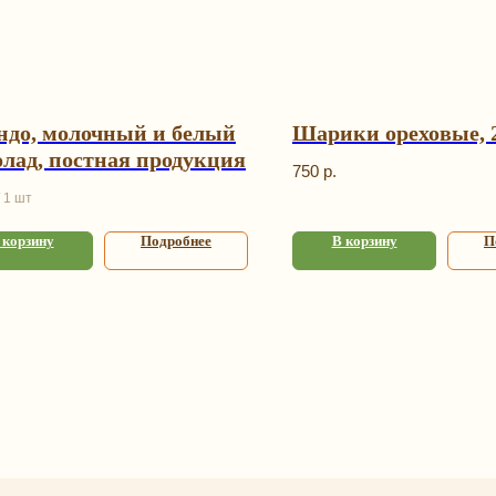
ндо, молочный и белый
Шарики ореховые, 2
лад, постная продукция
750
р.
1 шт
 корзину
Подробнее
В корзину
П
аталог
Информаци
арочные наборы
Оплата и доставка
и и смеси
О нас