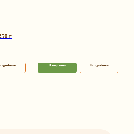
50 г
одробнее
В корзину
Подробнее
я
Контакты
+7 (993) 989-23-23
info@happybagspb.ru