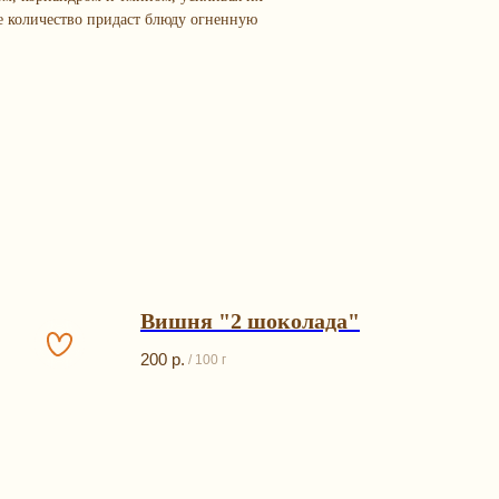
е количество придаст блюду огненную
Вишня "2 шоколада"
200
р.
/
100 г