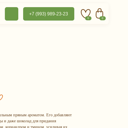
+7 (993) 989-23-23
0
0
ильным пряным ароматом. Его добавляют
ды и даже шоколад для придания
ом, кориандром и тмином, усиливая их