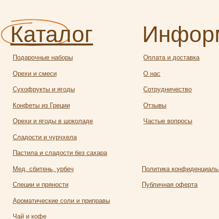
офрукты и ягоды
Сотрудничество
еты из Греции
Отзывы
и и ягоды в шоколаде
Частые вопросы
ости и чурчхела
ила и сладости без сахара
 сбитень, урбеч
Политика конфиденциальности
ии и пряности
Публичная оферта
атические соли и приправы
и кофе
Разработка
алея
сайта:
яной чай и травы
Полина
твейн
Лесневская
чее