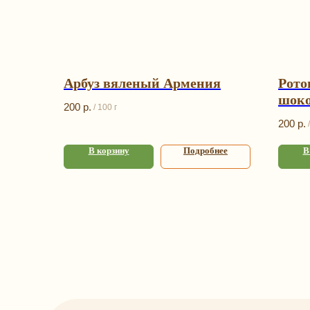
Арбуз вяленый Армения
Рото
шоко
200
р.
/
100 г
200
р.
/
В корзину
Подробнее
В
К
Под
Орех