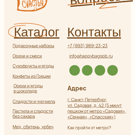
Отзывы
Политика
конфиденциальности
Частые вопросы
Публичная оферта
Разработка
ИП Боярская Анна Александровна
сайта:
ОГРНИП 319784700407587
Полина
ИНН 550117024295
Лесневская