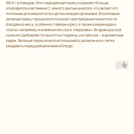
68,6 г углеводов. Этот недозрелый перец сохраняет больше
хлорофилла и витамина С, чем его зрелые аналоги, что делает его
полезным для иммунитета и детоксикации организма. В кулинарии
зеленый перец горошком используют для придания пикантности
блюдам из мяса, особенно стейкам и рагу, а также в маринадах и
соусах, например, в знаменитом соусе «перцовка». Во французской
кухне его добавляют в паштеты и террины, а в тайской — в ароматные
карри. Зеленый перец можно использовать целиком или слегка
раздавить перед добавлением в блюдо.
Остались
вопрос
ы?