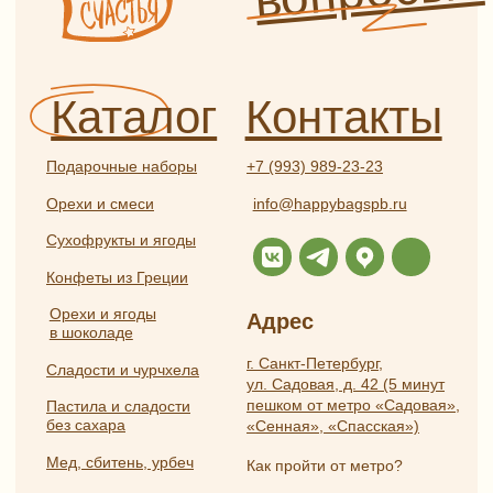
Отзывы
Политика
конфиденциальности
Частые вопросы
Публичная оферта
Разработка
ИП Боярская Анна Александровна
сайта:
ОГРНИП 319784700407587
Полина
ИНН 550117024295
Лесневская