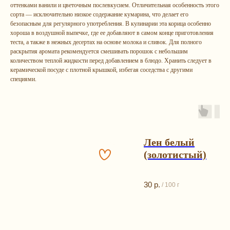
оттенками ванили и цветочным послевкусием. Отличительная особенность этого
сорта — исключительно низкое содержание кумарина, что делает его
безопасным для регулярного употребления. В кулинарии эта корица особенно
хороша в воздушной выпечке, где ее добавляют в самом конце приготовления
теста, а также в нежных десертах на основе молока и сливок. Для полного
раскрытия аромата рекомендуется смешивать порошок с небольшим
количеством теплой жидкости перед добавлением в блюдо. Хранить следует в
керамической посуде с плотной крышкой, избегая соседства с другими
специями.
Лен белый
(золотистый)
Остались
вопрос
30
р.
ы?
/
100 г