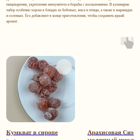
пищеварения, укрепления иммунитета и борьбы с воспалениями. В кулинарии
чабер особенно хорош в блюдах из бобовых, мяса и птицы, а также в маринадах
и соленьях. Его добавляют в конце приготовления, чтобы сохранить яркий
аромат.
Остались
вопрос
ы?
Каталог
Контакты
Кумкват в сиропе
Арахисовая Симф
Подарочные наборы
+7 (993) 989-23-23
молочный шокол