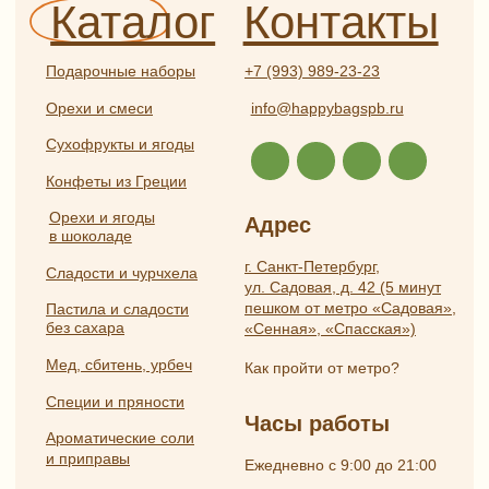
Разработка
ИП Боярская Анна Александровна
сайта:
ОГРНИП 319784700407587
Полина
ИНН 550117024295
Лесневская