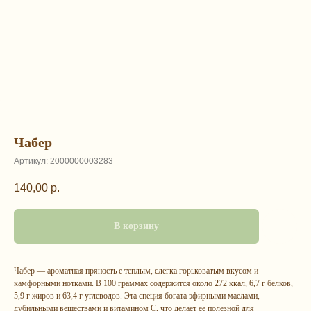
Чабер
Артикул:
2000000003283
140,00
р.
В корзину
Чабер — ароматная пряность с теплым, слегка горьковатым вкусом и
камфорными нотками. В 100 граммах содержится около 272 ккал, 6,7 г белков,
5,9 г жиров и 63,4 г углеводов. Эта специя богата эфирными маслами,
дубильными веществами и витамином C, что делает ее полезной для