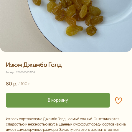
Изюм Джамбо Голд
Артикул:
2000000002453
80
р.
/
100 г
В корзину
Из всех сортов изюма Джамбо Голд – самый сочный. Он отличаются
сладостью и нежностью вкуса. Данный сухофрукт среди сортов изюма
имеет самые крупные размеры. Зачастую из этого изюма готовятся