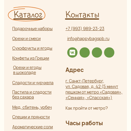
Публичная оферта
Разработка сайта:
ИП Боярская Анна Александровна
Полина Лесневская
ОГРНИП 319784700407587
ИНН 550117024295