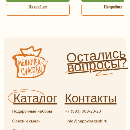
г. Санкт-Петербург,
Подробнее
Подробнее
Сладости и чурчхела
ул. Садовая, д. 42 (5 минут
пешком от метро «Садовая»,
Пастила и сладости
без сахара
«Сенная», «Спасская»)
Мед, сбитень, урбеч
Как пройти от метро?
Специи и пряности
Часы работы
Ароматические соли
и приправы
Ежедневно с 9:00 до 21:00
Чай и кофе
Информация
Бакалея
Травяной чай и травы
Оплата и доставка
Глинтвейн
О нас
Прочее
Сотрудничество
Отзывы
Политика
конфиденциальности
Частые вопросы
Публичная оферта
Разработка
ИП Боярская Анна Александровна
сайта:
ОГРНИП 319784700407587
Полина
ИНН 550117024295
Лесневская