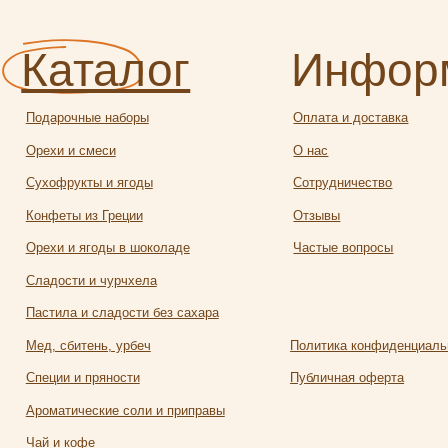
офрукты и ягоды
Сотрудничество
еты из Греции
Отзывы
и и ягоды в шоколаде
Частые вопросы
ости и чурчхела
ила и сладости без сахара
 сбитень, урбеч
Политика конфиденциальности
ии и пряности
Публичная оферта
атические соли и приправы
и кофе
Разработка
алея
сайта:
яной чай и травы
Полина
твейн
Лесневская
чее