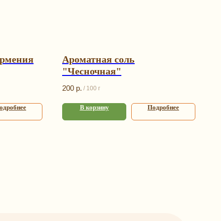
Армения
Ароматная соль
"Чесночная"
200
р.
/
100 г
одробнее
В корзину
Подробнее
я
Контакты
+7 (993) 989-23-23
info@happybagspb.ru