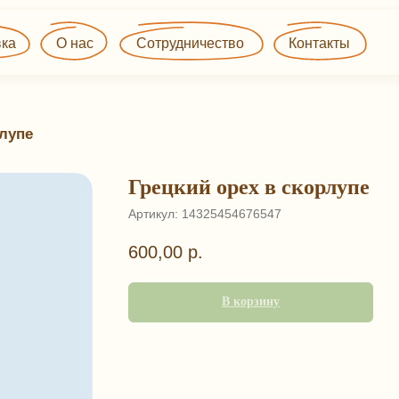
О нас
Сотрудничество
Контакты
рлупе
Грецкий орех в скорлупе
Артикул:
14325454676547
600,00
р.
В корзину