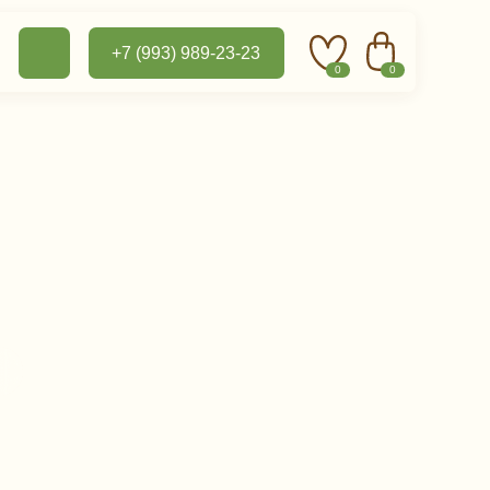
+7 (993) 989-23-23
0
0