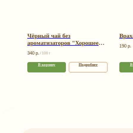
Чёрный чай без
Врах
ароматизаторов "Хорошее
190
р.
настроение", Gutenberg 06
340
р.
/
100 г
В корзину
Подробнее
В
К
Под
Орех