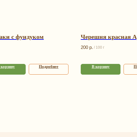
аки с фундуком
Черешня красная 
200
р.
/
100 г
 корзину
Подробнее
В корзину
П
аталог
Информаци
арочные наборы
Оплата и доставка
и и смеси
О нас