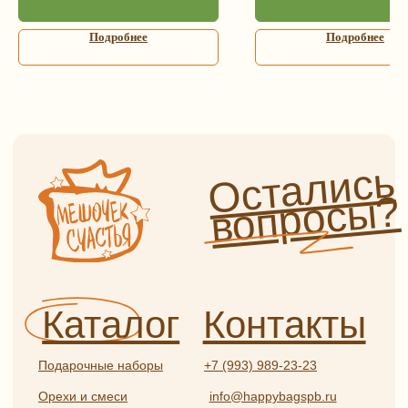
Адрес
в шоколаде
г. Санкт-Петербург,
Сладости и чурчхела
Подробнее
Подробнее
ул. Садовая, д. 42 (5 минут
пешком от метро «Садовая»,
Пастила и сладости
без сахара
«Сенная», «Спасская»)
Мед, сбитень, урбеч
Как пройти от метро?
Специи и пряности
Часы работы
Ароматические соли
и приправы
Ежедневно с 9:00 до 21:00
Чай и кофе
Информация
Бакалея
Травяной чай и травы
Оплата и доставка
Глинтвейн
О нас
Прочее
Сотрудничество
Отзывы
Политика
конфиденциальности
Частые вопросы
Публичная оферта
Разработка
ИП Боярская Анна Александровна
сайта:
ОГРНИП 319784700407587
Полина
ИНН 550117024295
Лесневская