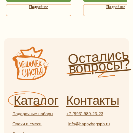
Подарочные наборы
+7 (993) 989-23-23
Подробнее
Подробнее
Орехи и смеси
info@happybagspb.ru
Сухофрукты и ягоды
Конфеты из Греции
Орехи и ягоды
Адрес
в шоколаде
г. Санкт-Петербург,
Сладости и чурчхела
ул. Садовая, д. 42 (5 минут
пешком от метро «Садовая»,
Пастила и сладости
без сахара
«Сенная», «Спасская»)
Мед, сбитень, урбеч
Как пройти от метро?
Специи и пряности
Часы работы
Ароматические соли
и приправы
Ежедневно с 9:00 до 21:00
Чай и кофе
Информация
Бакалея
Травяной чай и травы
Оплата и доставка
Глинтвейн
О нас
Прочее
Сотрудничество
Отзывы
Политика