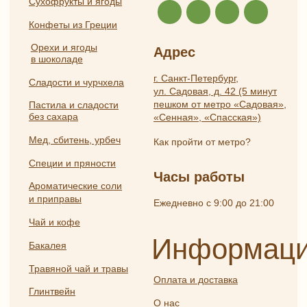
конфиденциальности
Частые вопросы
Публичная оферта
Разработка
ИП Боярская Анна Александровна
сайта:
ОГРНИП 319784700407587
Полина
ИНН 550117024295
Лесневская