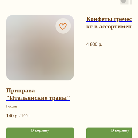
Конфеты гречески
кг в ассортименте
пакет
4 800
р.
Приправа
Остались
вопрос
"Итальянские травы"
ы?
Россия
140
р.
/
100 г
В корзину
В корзину
Каталог
Контакты